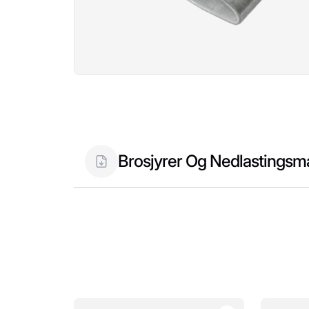
Open media 1 in modal
Brosjyrer Og Nedlastingsma