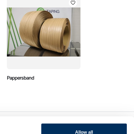
Pappersband
FIRMA
Allow all