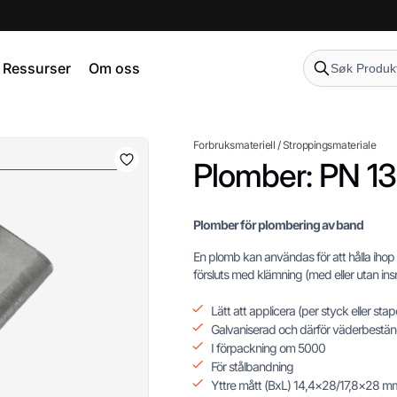
Ressurser
Om oss
Forbruksmateriell
/
Stroppingsmateriale
Plomber: PN 1
Plomber för plombering av band
En plomb kan användas för att hålla iho
försluts med klämning (med eller utan ins
Lätt att applicera (per styck eller sta
Galvaniserad och därför väderbestän
I förpackning om 5000
För stålbandning
Yttre mått (BxL) 14,4×28/17,8×28 m