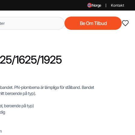
Norge
Kontakt
Be Om Tilbud
325/1625/1925
p bandet. PN-plomberna är lämpliga för stålband. Bandet
nitt beroende på typ).
pel, beroende på typ)
dig
m