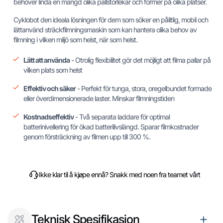
behöver linda en mängd olika pallstorlekar och former på olika platser.
Cyklobot den ideala lösningen för dem som söker en pålitlig, mobil och
lättanvänd sträckfilmningsmaskin som kan hantera olika behov av
filmning i vilken miljö som helst, när som helst.
Lätt att använda
- Otrolig flexibilitet gör det möjligt att filma pallar på
vilken plats som helst
Effektiv och säker
- Perfekt för tunga, stora, oregelbundet formade
eller överdimensionerade laster. Minskar filmningstiden
Kostnadseffektiv
- Två separata laddare för optimal
batterinivellering för ökad batterilivslängd. Sparar filmkostnader
genom försträckning av filmen upp till 300 %.
Ikke klar til å kjøpe ennå? Snakk med noen fra teamet vårt
Teknisk Spesifikasjon