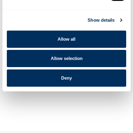
samextrudering i flera lager
Hållbarhet
: utmärkta mekaniska egenskaper
Miljövänlighet
: AIRplus-filmer kan återvinnas och den höga
Show details
kvaliteten på AIRplus gör att luftkudden kan användas flera gånger
Utrymmesbesparande
: efterfrågeanpassad produktion för minimal
lagring
Integration
: kompakta, användarvänliga maskiner för viktiga
Allow all
förpackningsuppgifter
Praktisk avfallshantering
: punktera och tömma luften
Allow selection
Läs mer i Storopacks produktkatalog här
– Cyklop AB levererar alla
produkter från Storopack i Sverige.
Deny
Ikke klar til å kjøpe ennå? Snakk med noen fra teamet vårt