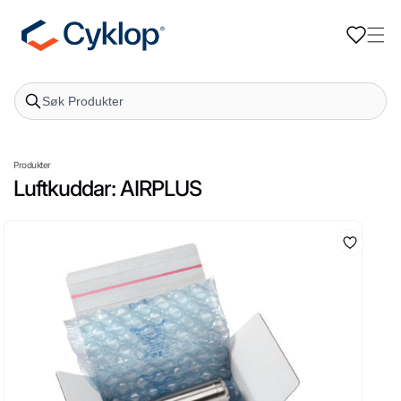
Gå til
innhold
Produkter
Luftkuddar: AIRPLUS
 til
oduktinformasjon