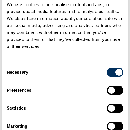
sparar värdefullt förvaringsutrymme. Alla AIRplus-maskiner kan
We use cookies to personalise content and ads, to
integreras i befintliga förpackningsprocesser – även i kombination med
provide social media features and to analyse our traffic.
automatiska förpackningslinjer och förvaringsbehållare vid
We also share information about your use of our site with
förpackningsstationen.
our social media, advertising and analytics partners who
Utbudet omfattar fyra olika typer av film:
may combine it with other information that you’ve
provided to them or that they’ve collected from your use
AIRplus Void
är utmärkt för att säkra produkter i lådan, eftersom de
of their services.
stora kuddarna fyller tomrummet optimalt.
AIRplus Cushion
och
AIRplus Bubble
med små och medelstora
luftkuddar är extremt flexibla och används för att vaddera, säkra och slå
Consent
in känsliga produkter.
Necessary
Selection
AIRplus Wrap
med sin innovativa, diamantformade struktur är det
perfekta alternativet till konventionell bubbelplast. Luftkuddarna kan
Preferences
lindas väldigt hårt runt känsliga produkter för att skydda dem på bästa
sätt. Skräddarsydda lösningar är en viktig aspekt för våra kunder.
Statistics
Fördelar
med AIRplus:
Mångsidighet
: en lämplig typ av luftkudde för varje applikation
Marketing
Kostnadseffektivitet
: låg användning av råmaterial tack vare