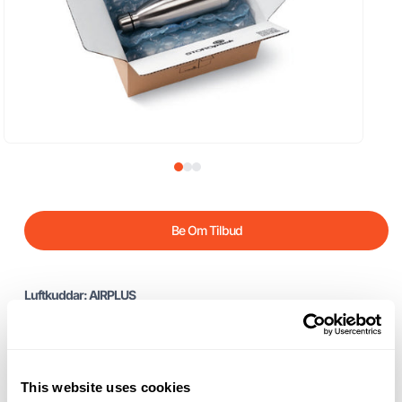
Be Om Tilbud
Luftkuddar: AIRPLUS
Cyklop levererar alla produkter från Storopack i Sverige.
Fjäderlätta och otroligt stöttåliga – AIRplus luftkuddar från Storopack är
den idealiska skyddsförpackningen för känsliga produkter. De olika
This website uses cookies
kuddformerna kan tillverkas efter behov direkt vid packstationen, vilket